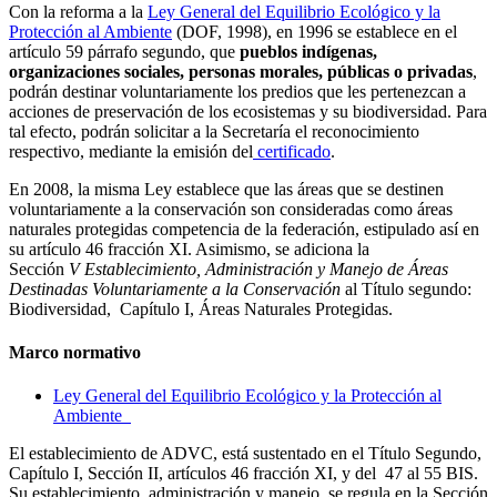
Con la reforma a la
Ley General del Equilibrio Ecológico y la
Protección al Ambiente
(DOF, 1998), en 1996 se establece en el
artículo 59 párrafo segundo, que
pueblos indígenas,
organizaciones sociales, personas morales, públicas o privadas
,
podrán destinar voluntariamente los predios que les pertenezcan a
acciones de preservación de los ecosistemas y su biodiversidad. Para
tal efecto, podrán solicitar a la Secretaría el reconocimiento
respectivo, mediante la emisión del
certificado
.
En 2008, la misma Ley establece que las áreas que se destinen
voluntariamente a la conservación son consideradas como áreas
naturales protegidas competencia de la federación, estipulado así en
su artículo 46 fracción XI. Asimismo, se adiciona la
Sección
V
Establecimiento, Administración y Manejo de Áreas
Destinadas Voluntariamente a la Conservación
al Título segundo:
Biodiversidad, Capítulo I, Áreas Naturales Protegidas.
Marco normativo
Ley General del Equilibrio Ecológico y la Protección al
Ambiente
El establecimiento de ADVC, está sustentado en el Título Segundo,
Capítulo I, Sección II, artículos 46 fracción XI, y del 47 al 55 BIS.
Su establecimiento, administración y manejo se regula en la Sección